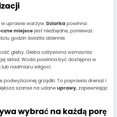
zacji
u w uprawie warzyw.
Działka
powinna
eczne miejsce
jest niezbędne, ponieważ
ciu godzin światła dziennie.
akość gleby. Gleba odżywiona wzmacnia
ć jej skład. Woda powinna być dostępna w
 lub nadmiaru wilgoci.
 podwyższonej grządki. To poprawia drenaż i
zwiększa szanse na udane
uprawy
, zapewniając
rzywa wybrać na każdą porę