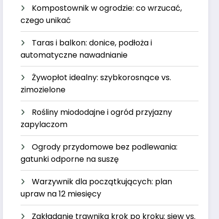
Kompostownik w ogrodzie: co wrzucać,
czego unikać
Taras i balkon: donice, podłoża i
automatyczne nawadnianie
Żywopłot idealny: szybkorosnące vs.
zimozielone
Rośliny miododajne i ogród przyjazny
zapylaczom
Ogrody przydomowe bez podlewania:
gatunki odporne na suszę
Warzywnik dla początkujących: plan
upraw na 12 miesięcy
Zakładanie trawnika krok po kroku: siew vs.