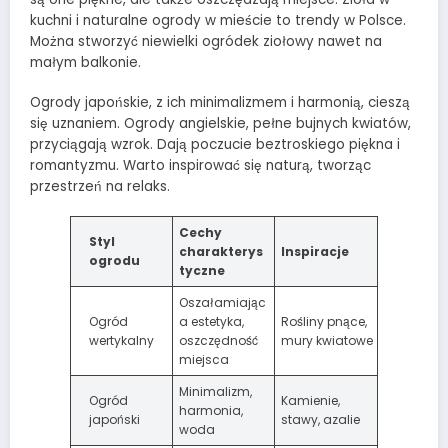
kuchni i naturalne ogrody w mieście to trendy w Polsce.
Można stworzyć niewielki ogródek ziołowy nawet na
małym balkonie.
Ogrody japońskie, z ich minimalizmem i harmonią, cieszą
się uznaniem. Ogrody angielskie, pełne bujnych kwiatów,
przyciągają wzrok. Dają poczucie beztroskiego piękna i
romantyzmu. Warto inspirować się naturą, tworząc
przestrzeń na relaks.
Cechy
Styl
charakterys
Inspiracje
ogrodu
tyczne
Oszałamiając
Ogród
a estetyka,
Rośliny pnące,
wertykalny
oszczędność
mury kwiatowe
miejsca
Minimalizm,
Ogród
Kamienie,
harmonia,
japoński
stawy, azalie
woda