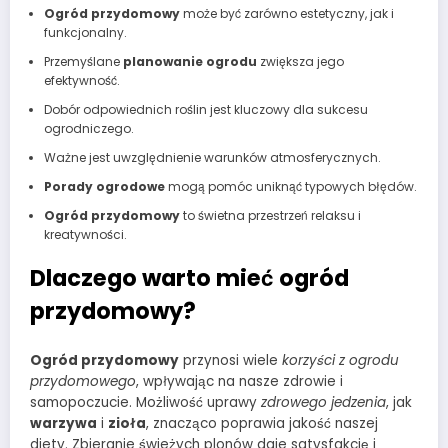
Ogród przydomowy
może być zarówno estetyczny, jak i
funkcjonalny.
Przemyślane
planowanie ogrodu
zwiększa jego
efektywność.
Dobór odpowiednich roślin jest kluczowy dla sukcesu
ogrodniczego.
Ważne jest uwzględnienie warunków atmosferycznych.
Porady ogrodowe
mogą pomóc uniknąć typowych błędów.
Ogród przydomowy
to świetna przestrzeń relaksu i
kreatywności.
Dlaczego warto mieć ogród
przydomowy?
Ogród przydomowy
przynosi wiele
korzyści z ogrodu
przydomowego
, wpływając na nasze zdrowie i
samopoczucie. Możliwość uprawy
zdrowego jedzenia
, jak
warzywa
i
zioła
, znacząco poprawia jakość naszej
diety. Zbieranie świeżych plonów daje satysfakcję i