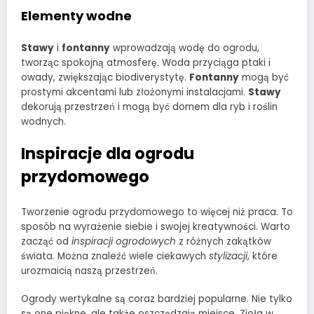
Elementy wodne
Stawy
i
fontanny
wprowadzają wodę do ogrodu,
tworząc spokojną atmosferę. Woda przyciąga ptaki i
owady, zwiększając biodiverystytę.
Fontanny
mogą być
prostymi akcentami lub złożonymi instalacjami.
Stawy
dekorują przestrzeń i mogą być domem dla ryb i roślin
wodnych.
Inspiracje dla ogrodu
przydomowego
Tworzenie ogrodu przydomowego to więcej niż praca. To
sposób na wyrażenie siebie i swojej kreatywności. Warto
zacząć od
inspiracji ogrodowych
z różnych zakątków
świata. Można znaleźć wiele ciekawych
stylizacji
, które
urozmaicią naszą przestrzeń.
Ogrody wertykalne są coraz bardziej popularne. Nie tylko
są one piękne, ale także oszczędzają miejsce. Zioła w