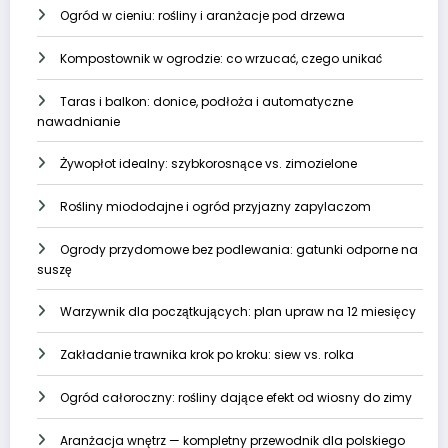
Ogród w cieniu: rośliny i aranżacje pod drzewa
Kompostownik w ogrodzie: co wrzucać, czego unikać
Taras i balkon: donice, podłoża i automatyczne
nawadnianie
Żywopłot idealny: szybkorosnące vs. zimozielone
Rośliny miododajne i ogród przyjazny zapylaczom
Ogrody przydomowe bez podlewania: gatunki odporne na
suszę
Warzywnik dla początkujących: plan upraw na 12 miesięcy
Zakładanie trawnika krok po kroku: siew vs. rolka
Ogród całoroczny: rośliny dające efekt od wiosny do zimy
Aranżacja wnętrz — kompletny przewodnik dla polskiego