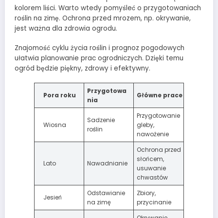
kolorem liści. Warto wtedy pomyśleć o przygotowaniach
roślin na zimę. Ochrona przed mrozem, np. okrywanie,
jest ważna dla zdrowia ogrodu.
Znajomość cyklu życia roślin i prognoz pogodowych
ułatwia planowanie prac ogrodniczych. Dzięki temu
ogród będzie piękny, zdrowy i efektywny.
Przygotowa
Pora roku
Główne prace
nia
Przygotowanie
Sadzenie
Wiosna
gleby,
roślin
nawożenie
Ochrona przed
słońcem,
Lato
Nawadnianie
usuwanie
chwastów
Odstawianie
Zbiory,
Jesień
na zimę
przycinanie
Okrywanie