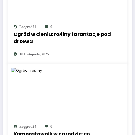
Eoggrod24
0
Ogród w cieniu: rośliny i aranżacje pod
drzewa
10 Listopada, 2025
Eoggrod24
0
Kompostownik w ogrodzie: co