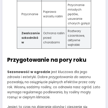
Przycinanie
młodych
Poprawa
Przycinanie
pędów,
wzrostu roślin
usuwanie
chorych gałęzi
Roztwory
Zwalczanie
Ochrona roślin
czosnkowe,
szkodnikó
przed
aktywne
w
chorobami
wątrobki
Przygotowanie na pory roku
Sezonowość w ogrodzie
jest kluczowa dla jego
zdrowia i estetyki. Dobre
przygotowania do sezonu
pozwalają na osiągnięcie pięknych efektów przez cały
rok. Wiosną sadzimy rośliny, co odnawia nasz ogród. Lato
wymaga regularnego podlewania, by rośliny mogły
rosnąć w ciepłym klimacie.
Jesień to czas na zbieranie plonów i cieszenie się